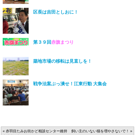
区長は吉田としおに！
第３９回
赤旗まつり
築地市場の移転は見直しを！
戦争法案ぶっ潰せ！江東行動 大集会
«
赤羽目たみお街かど相談センター維持
飼い主のいない猫を増やさないで！
»